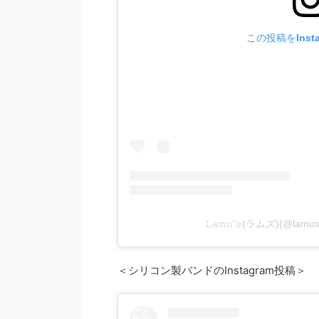
この投稿をInst
𝙻𝚊𝚖𝚞'𝚜(ラムズ)(@
＜シリコン製バンドのInstagram投稿＞