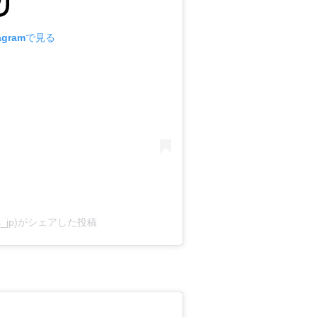
agramで見る
lamus_jp)がシェアした投稿